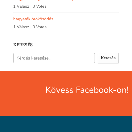
1 Válasz
|
0 Votes
hagyaték,örökösödés
1 Válasz
|
0 Votes
KERESÉS
Keresés
Kövess Facebook-on!