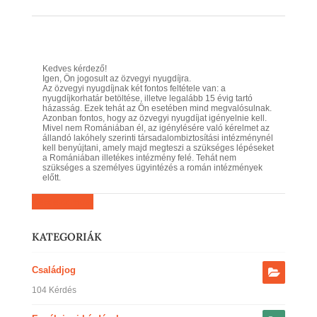
Kedves kérdező!
Igen, Ön jogosult az özvegyi nyugdíjra.
Az özvegyi nyugdíjnak két fontos feltétele van: a
nyugdíjkorhatár betöltése, illetve legalább 15 évig tartó
házasság. Ezek tehát az Ön esetében mind megvalósulnak.
Azonban fontos, hogy az özvegyi nyugdíjat igényelnie kell.
Mivel nem Romániában él, az igénylésére való kérelmet az
állandó lakóhely szerinti társadalombiztosítási intézménynél
kell benyújtani, amely majd megteszi a szükséges lépéseket
a Romániában illetékes intézmény felé. Tehát nem
szükséges a személyes ügyintézés a román intézmények
előtt.
Kérdezz most
KATEGORIÁK
Családjog
104 Kérdés