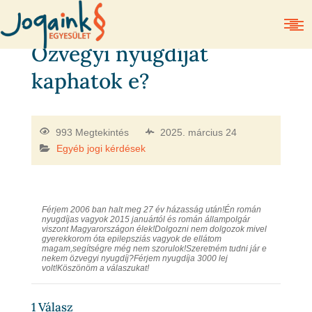
Özvegyi nyugdíjat
kaphatok e?
993 Megtekintés
2025. március 24
Egyéb jogi kérdések
Férjem 2006 ban halt meg 27 év házasság után!Én román
nyugdíjas vagyok 2015 januártól és román állampolgár
viszont Magyarországon élek!Dolgozni nem dolgozok mivel
gyerekkorom óta epilepsziás vagyok de ellátom
magam,segítségre még nem szorulok!Szeretném tudni jár e
nekem özvegyi nyugdíj?Férjem nyugdíja 3000 lej
volt!Köszönöm a válaszukat!
1
Válasz