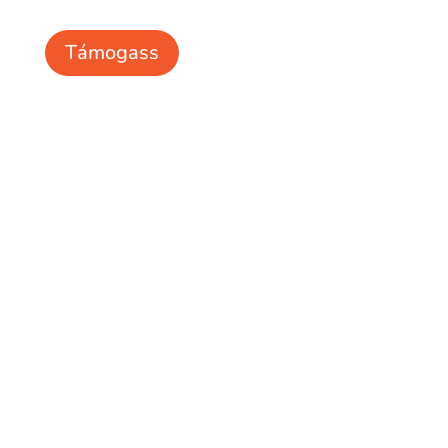
Támogass
Jogaink Egyesület
Rólunk
Hírek
Elérhetőség
Felhasználási feltételek
Támogass
Szolgáltatásaink
Erdélyi Jogi Fórum
Jogsegélyszolgálat