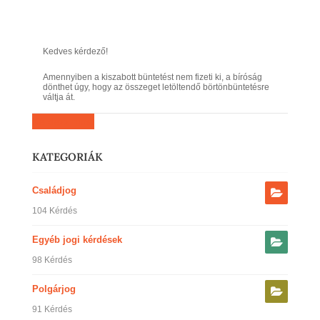
Kedves kérdező!
Amennyiben a kiszabott büntetést nem fizeti ki, a bíróság
dönthet úgy, hogy az összeget letöltendő börtönbüntetésre
váltja át.
Kérdezz most
KATEGORIÁK
Családjog
104 Kérdés
Egyéb jogi kérdések
98 Kérdés
Polgárjog
91 Kérdés