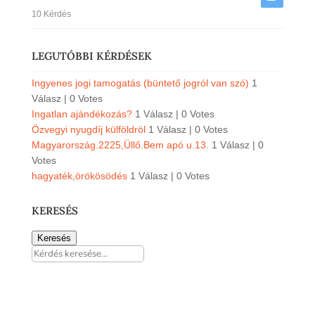
10 Kérdés
LEGUTÓBBI KÉRDÉSEK
Ingyenes jogi tamogatás (büntető jogról van szó)
1
Válasz
|
0 Votes
Ingatlan ajándékozás?
1 Válasz
|
0 Votes
Özvegyi nyugdíj külföldröl
1 Válasz
|
0 Votes
Magyarország.2225,Üllő.Bem apó u.13.
1 Válasz
|
0
Votes
hagyaték,örökösödés
1 Válasz
|
0 Votes
KERESÉS
Keresés