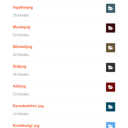
Ingatlanjog
79 Kérdés
Munkajog
53 Kérdés
Bűntetőjog
40 Kérdés
Diákjog
26 Kérdés
Adójog
23 Kérdés
Kereskedelmi jog
14 Kérdés
Kisebbségi jog