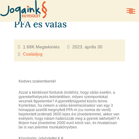
PFA és válás
1.68K Megtekintés
2023. április 30
Családjog
Kedves szakemberek!
Azzal a kérdéssel fordulok önökhöz, hogy válás esetén, a
gyerekelhelyezés tekintetében, milyen szempontokat
vesznek figyelembe? A gyerekfelügyelet közös lenne.
Konkrétan, ha nekem a válás kérelmezésekor van egy 3
hónappal azelőtt megnyított PFA-m (cu norma de venit)
bejelentett (estimat) 3600 lejes évi jövedelemmel, akkor van
esélyem, hogy nálam határozzák meg a gyerek lakhelyét? A
férjem havi jövedelme 2000 euró körül van, és hivatalosan
be is van jelentve munkakönyvben.
Köszönöm, üdvözlettel K.K.