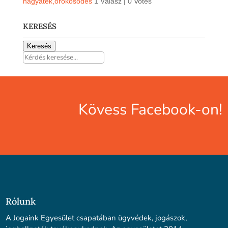
hagyaték,örökösödés
1 Válasz
|
0 Votes
KERESÉS
Keresés
Kövess Facebook-on!
Rólunk
A Jogaink Egyesület csapatában ügyvédek, jogászok,