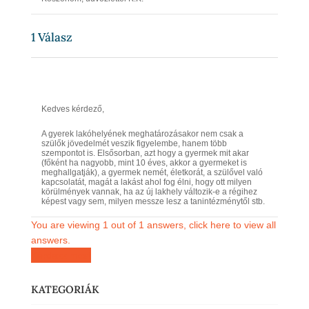
1
Válasz
Kedves kérdező,
A gyerek lakóhelyének meghatározásakor nem csak a
szülők jövedelmét veszik figyelembe, hanem több
szempontot is. Elsősorban, azt hogy a gyermek mit akar
(főként ha nagyobb, mint 10 éves, akkor a gyermeket is
meghallgatják), a gyermek nemét, életkorát, a szülővel való
kapcsolatát, magát a lakást ahol fog élni, hogy ott milyen
körülmények vannak, ha az új lakhely változik-e a régihez
képest vagy sem, milyen messze lesz a tanintézménytől stb.
You are viewing 1 out of 1 answers, click here to view all
answers.
Kérdezz most
KATEGORIÁK