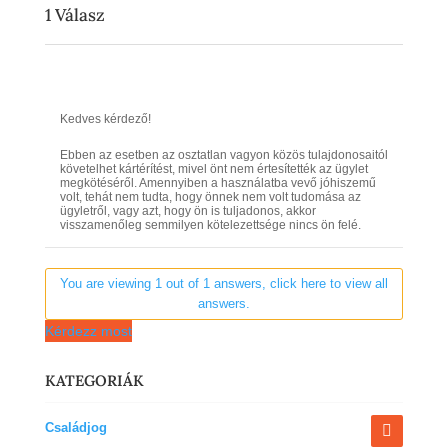
1
Válasz
Kedves kérdező!
Ebben az esetben az osztatlan vagyon közös tulajdonosaitól
követelhet kártérítést, mivel önt nem értesítették az ügylet
megkötéséről. Amennyiben a használatba vevő jóhiszemű
volt, tehát nem tudta, hogy önnek nem volt tudomása az
ügyletről, vagy azt, hogy ön is tuljadonos, akkor
visszamenőleg semmilyen kötelezettsége nincs ön felé.
You are viewing 1 out of 1 answers, click here to view all
answers.
Kérdezz most
KATEGORIÁK
Családjog