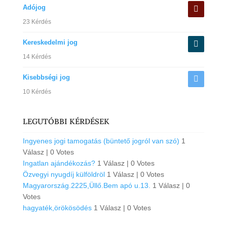
Adójog
23 Kérdés
Kereskedelmi jog
14 Kérdés
Kisebbségi jog
10 Kérdés
LEGUTÓBBI KÉRDÉSEK
Ingyenes jogi tamogatás (büntető jogról van szó)
1
Válasz
|
0 Votes
Ingatlan ajándékozás?
1 Válasz
|
0 Votes
Özvegyi nyugdíj külföldröl
1 Válasz
|
0 Votes
Magyarország.2225,Üllő.Bem apó u.13.
1 Válasz
|
0
Votes
hagyaték,örökösödés
1 Válasz
|
0 Votes