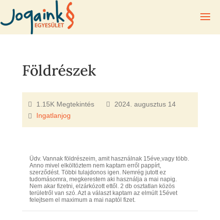
Földrészek
1.15K Megtekintés
2024. augusztus 14
Ingatlanjog
Üdv. Vannak földrészeim, amit használnak 15éve,vagy több.
Anno mivel elköltöztem nem kaptam erről pappírt,
szerződést. Többi tulajdonos igen. Nemrég jutott ez
tudomásomra, megkerestem aki használja a mai napig.
Nem akar fizetni, elzárkózott ettől. 2 db osztatlan közös
területről van szó. Azt a választ kaptam az elmúlt 15évet
felejtsem el maximum a mai naptól fizet.