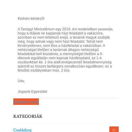
Kedves kérdező!
A Tanügyi Minisztérium egy 2016. évi rendeletben javasolja,
hogy a diákok ne kapjanak házi feladatot a vakációra,
azonban ez nem kötelező erejű, a tanárok maguk szabják
meg, hogy adnak vagy nem házi feladatot. Tehát nem
törvényellenes, nem tilos a házifeladat a vakációban. A
nehézséget illetően a tanárnak átlagos nehézségű
feladatokat kell kiszabnia, a mennyiséget illetően a 0-
dikosok egyáltalán nem kapnak házifeladatot, az 1-4.
oszályokban kb. 1 óra alatt elvégezendő feladatmennyiség
ajánlott az összes tantárgyra vonatkozóan együttesen, ez a
felsőbb osztályokban max. 2 óra.
Üdv,
Jogaink Egyesület
Kérdezz most
KATEGORIÁK
Családjog