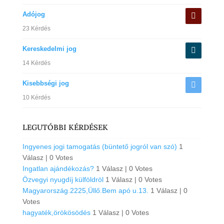
Adójog
23 Kérdés
Kereskedelmi jog
14 Kérdés
Kisebbségi jog
10 Kérdés
LEGUTÓBBI KÉRDÉSEK
Ingyenes jogi tamogatás (büntető jogról van szó)
1
Válasz
|
0 Votes
Ingatlan ajándékozás?
1 Válasz
|
0 Votes
Özvegyi nyugdíj külföldröl
1 Válasz
|
0 Votes
Magyarország.2225,Üllő.Bem apó u.13.
1 Válasz
|
0
Votes
hagyaték,örökösödés
1 Válasz
|
0 Votes