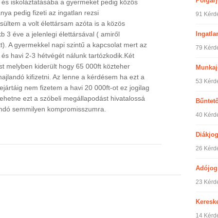
Polgár
 és iskoláztatásába a gyermeket pedig közös
nya pedig fizeti az ingatlan rezsi
91 Kérd
sültem a volt élettársam azóta is a közös
Ingatla
 3 éve a jelenlegi élettársával ( amiről
). A gyermekkel napi szintű a kapcsolat mert az
79 Kérd
 és havi 2-3 hétvégét nálunk tartózkodik.Két
ást melyben kiderült hogy 65 000ft közteher
Munkaj
ajlandó kifizetni. Az lenne a kérdésem ha ezt a
53 Kérd
lejártáig nem fizetem a havi 20 000ft-ot ez jogilag
ehetne ezt a szóbeli megállapodást hivatalossá
Bűntet
jlandó semmilyen kompromisszumra.
40 Kérd
Diákjo
26 Kérd
Adójog
23 Kérd
Keresk
14 Kérd