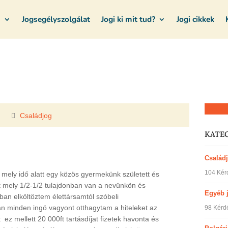
m
Jogsegélyszolgálat
Jogi ki mit tud?
Jogi cikkek
Kérdez
Családjog
KATE
Család
104 Kér
g mely idő alatt egy közös gyermekünk született és
at mely 1/2-1/2 tulajdonban van a nevünkön és
Egyéb 
-ban elköltöztem élettársamtól szóbeli
án minden ingó vagyont otthagytam a hiteleket az
98 Kérd
ez mellett 20 000ft tartásdíjat fizetek havonta és