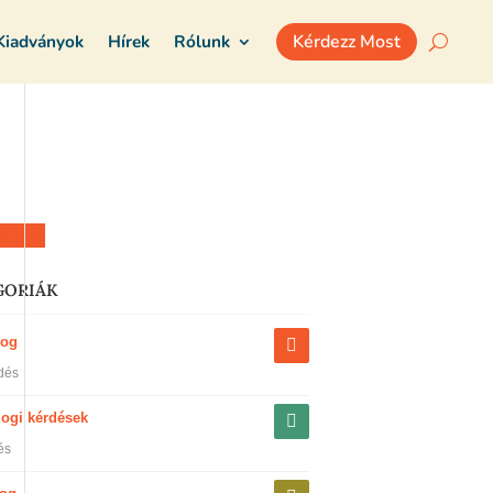
Kiadványok
Hírek
Rólunk
Kérdezz Most
z most
GORIÁK
jog
dés
jogi kérdések
és