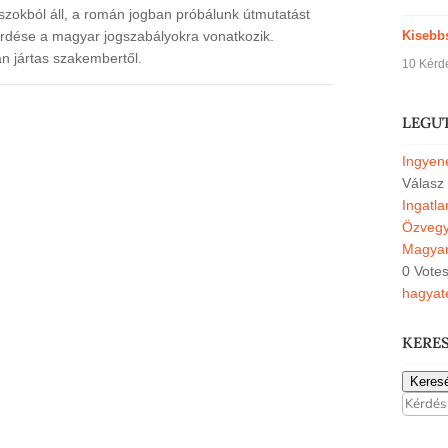
zokból áll, a román jogban próbálunk útmutatást
Kisebb
érdése a magyar jogszabályokra vonatkozik.
n jártas szakembertől.
10 Kérd
LEGU
Ingyene
Válasz
Ingatl
Özvegyi
Magyar
0 Vote
hagyat
KERE
Keres