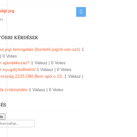
ségi jog
és
TÓBBI KÉRDÉSEK
s jogi tamogatás (büntető jogról van szó)
1
|
0 Votes
an ajándékozás?
1 Válasz
|
0 Votes
 nyugdíj külföldröl
1 Válasz
|
0 Votes
ország.2225,Üllő.Bem apó u.13.
1 Válasz
|
s
ék,örökösödés
1 Válasz
|
0 Votes
SÉS
és