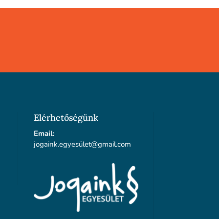
Elérhetőségünk
Email:
jogaink.egyesü
let@gmail.com