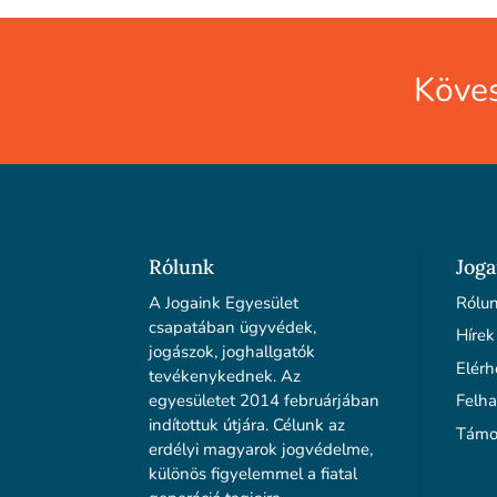
Köves
Rólunk
Joga
A Jogaink Egyesület
Rólu
csapatában ügyvédek,
Hírek
jogászok, joghallgatók
Elérh
tevékenykednek. Az
egyesületet 2014 februárjában
Felha
indítottuk útjára. Célunk az
Támo
erdélyi magyarok jogvédelme,
különös figyelemmel a fiatal