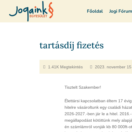
Főoldal
Jogi Fóru
tartásdíj fizetés
1.41K Megtekintés
2023. november 15
Tisztelt Szakember!
Élettársi kapcsolatban éltem 17 évi
hitelre vásároltunk egy családi ház
2026-2027.-ben jár le a hitel. 2016.
megállapodást kötöttünk mely alapj
én számlámról vonják kb 80 000ft-ot 