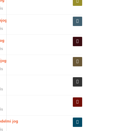
jog
és
njog
és
og
és
őjog
és
g
és
és
edelmi jog
és