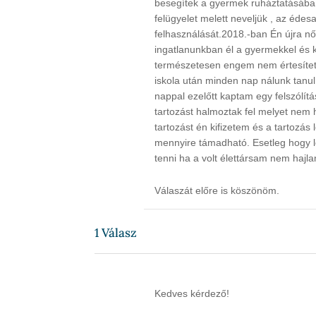
besegítek a gyermek ruháztatásába
felügyelet melett neveljük , az édesa
felhasználását.2018.-ban Én újra nő
ingatlanunkban él a gyermekkel és kb
természetesen engem nem értesített
iskola után minden nap nálunk tanul
nappal ezelőtt kaptam egy felszólít
tartozást halmoztak fel melyet nem h
tartozást én kifizetem és a tartozás 
mennyire támadható. Esetleg hogy l
tenni ha a volt élettársam nem ha
Válaszát előre is köszönöm.
1
Válasz
Kedves kérdező!