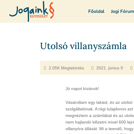
Főoldal
Jogi Fóru
Utolsó villanyszámla
2.05K Megtekintés
2021. június 9
Jó napot kívánok!
Vásároltam egy lakást, és az utolsó v
szolgáltatónak. A régi tulajdonos azt 
megnéztem a számlákat és az utolsó 
nem hajlandó kifizetni mivel 600 lej
villanyóra állását. Mi a teendő, hogy