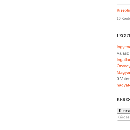
Kisebb
10 Kérd
LEGU
Ingyene
Válasz
Ingatl
Özvegyi
Magyar
0 Vote
hagyat
KERE
Keres