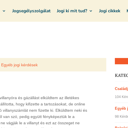
m
Jogsegélyszolgálat
Jogi ki mit tud?
Jogi cikkek
Kérdez
Egyéb jogi kérdések
KATE
Család
104 Kér
illanyóra és gázállást elküldtem az illetékes
állította, hogy kifizette a tartozásokat, de online
Egyéb 
villanyszámlát nem fizette ki. Elküldtem neki és
ről van szó, pedig együtt fényképeztük le a
98 Kérd
 ne vágják le a villanyt és ezt az összeget ne