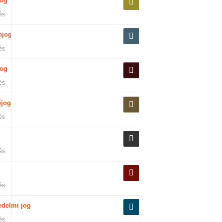
jog
és
njog
és
og
és
őjog
és
g
és
és
edelmi jog
és