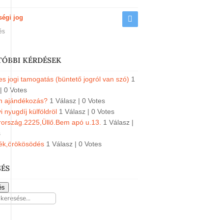
ségi jog
és
TÓBBI KÉRDÉSEK
s jogi tamogatás (büntető jogról van szó)
1
|
0 Votes
an ajándékozás?
1 Válasz
|
0 Votes
 nyugdíj külföldröl
1 Válasz
|
0 Votes
ország.2225,Üllő.Bem apó u.13.
1 Válasz
|
s
ék,örökösödés
1 Válasz
|
0 Votes
SÉS
és