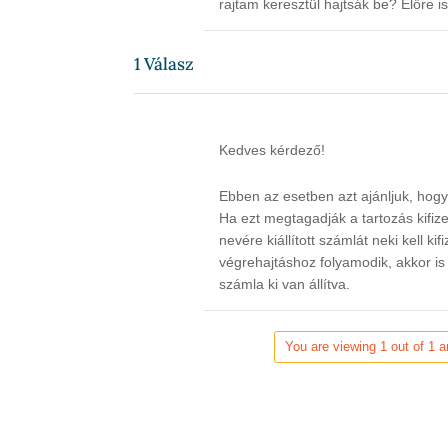
rajtam keresztül hajtsák be? Előre 
1
Válasz
Kedves kérdező!
Ebben az esetben azt ajánljuk, hogy 
Ha ezt megtagadják a tartozás kifizet
nevére kiállított számlát neki kell ki
végrehajtáshoz folyamodik, akkor is 
számla ki van állítva.
You are viewing 1 out of 1 a