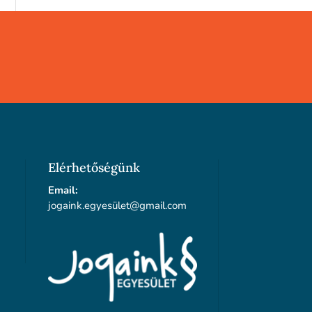
Elérhetőségünk
Email:
jogaink.egyesü
let@gmail.com