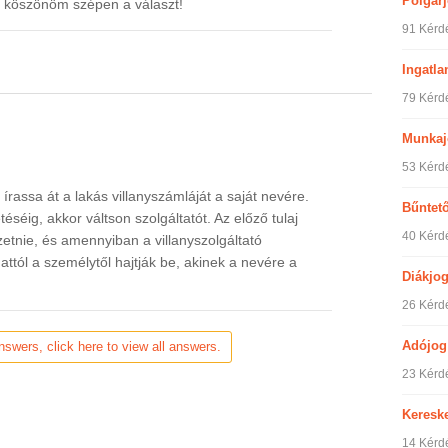
Polgár
is köszönöm szépen a választ!
91 Kérd
Ingatla
79 Kérd
Munkaj
53 Kérd
írassa át a lakás villanyszámláját a saját nevére.
Bűntet
éséig, akkor váltson szolgáltatót. Az előző tulaj
40 Kérd
fizetnie, és amennyiban a villanyszolgáltató
attól a személytől hajtják be, akinek a nevére a
Diákjo
26 Kérd
Adójog
nswers, click here to view all answers.
23 Kérd
Keresk
14 Kérd