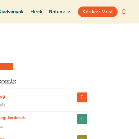
Kiadványok
Hírek
Rólunk
Kérdezz Most
z most
GORIÁK
jog
dés
jogi kérdések
és