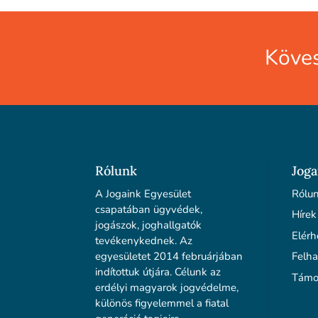
Köves
Rólunk
Joga
A Jogaink Egyesület
Rólu
csapatában ügyvédek,
Hírek
jogászok, joghallgatók
Elérh
tevékenykednek. Az
egyesületet 2014 februárjában
Felha
indítottuk útjára. Célunk az
Támo
erdélyi magyarok jogvédelme,
különös figyelemmel a fiatal