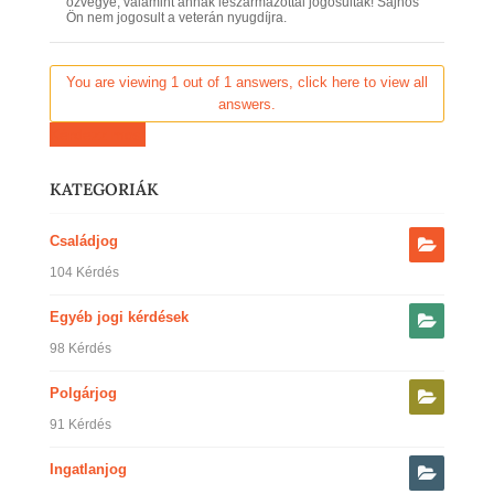
özvegye, valamint annak leszármazottai jogosultak! Sajnos
Ön nem jogosult a veterán nyugdíjra.
You are viewing 1 out of 1 answers, click here to view all
answers.
Kérdezz most
KATEGORIÁK
Családjog
104 Kérdés
Egyéb jogi kérdések
98 Kérdés
Polgárjog
91 Kérdés
Ingatlanjog