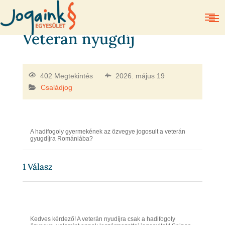
Veterán nyugdíj
402 Megtekintés
2026. május 19
Családjog
A hadifogoly gyermekének az özvegye jogosult a veterán
gyugdíjra Romániába?
1
Válasz
Kedves kérdező! A veterán nyudíjra csak a hadifogoly