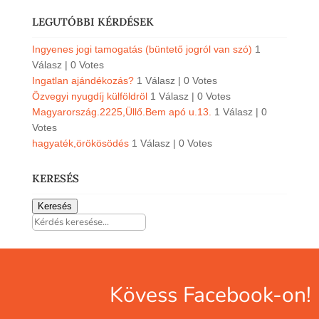
LEGUTÓBBI KÉRDÉSEK
Ingyenes jogi tamogatás (büntető jogról van szó)
1
Válasz
|
0 Votes
Ingatlan ajándékozás?
1 Válasz
|
0 Votes
Özvegyi nyugdíj külföldröl
1 Válasz
|
0 Votes
Magyarország.2225,Üllő.Bem apó u.13.
1 Válasz
|
0
Votes
hagyaték,örökösödés
1 Válasz
|
0 Votes
KERESÉS
Keresés
Kövess Facebook-on!