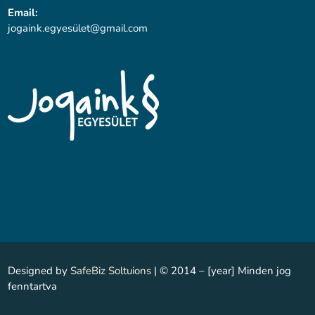
Email:
jogaink.egyesü
let@gmail.com
Designed by
SafeBiz Soltuions
| © 2014 – [year] Minden jog
fenntartva