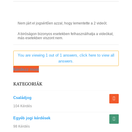
Nem járt el jogsértően azzal, hogy lementette a 2 videót.
A biróságon bizonyos esetekben felhasználhatja a videókat,
más esetekben viszont nem.
You are viewing 1 out of 1 answers, click here to view all
answers.
Kérdezz most
KATEGORIÁK
Családjog
104 Kérdés
Egyéb jogi kérdések
98 Kérdés