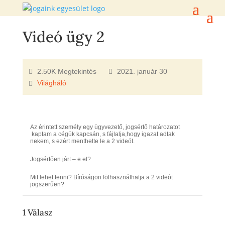
Videó ügy 2
2.50K Megtekintés
2021. január 30
Világháló
Az érintett személy egy ügyvezető, jogsértő határozatot
kaptam a cégük kapcsán, s fájlalja,hogy igazat adtak
nekem, s ezért menthette le a 2 videót.
Jogsértően járt – e el?
Mit lehet tenni? Bíróságon fölhasználhatja a 2 videót
jogszerűen?
1
Válasz