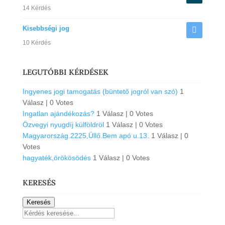
14 Kérdés
Kisebbségi jog
10 Kérdés
LEGUTÓBBI KÉRDÉSEK
Ingyenes jogi tamogatás (büntető jogról van szó)
1
Válasz
|
0 Votes
Ingatlan ajándékozás?
1 Válasz
|
0 Votes
Özvegyi nyugdíj külföldröl
1 Válasz
|
0 Votes
Magyarország.2225,Üllő.Bem apó u.13.
1 Válasz
|
0
Votes
hagyaték,örökösödés
1 Válasz
|
0 Votes
KERESÉS
Keresés