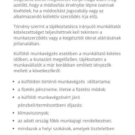
azelőtt, hogy a módosítás érvénybe lépne (vannak
kivételek, ha a módosítást jogszabály vagy az
alkalmazandó kollektív szerződés írja elő).
Törvény szerint a tájékoztatásra irányuló munkáltatói
kötelezettséget teljesítettnek kell tekinteni a
munkaszerződés vagy a kiegészítői okirat aláírásának
pillanatában.
Külföldi munkavégzés esetében a munkáltató köteles
időben, a kiutazást megelőzően, tájékoztatni a
munkavállalót a már korábban említett tényezők
mellett a következőkről:
a külföldön történő munkavégzés időtartama;
a fizetés pénzneme, illetve a fizetési módok;
a külföldi munkavégzésért járó
pénzbeli/természetbeni díjazás;
klímaviszonyok;
az adott ország főbb munkajogi rendelkezései;
mindazok a helyi szokások, amelyek tiszteletben