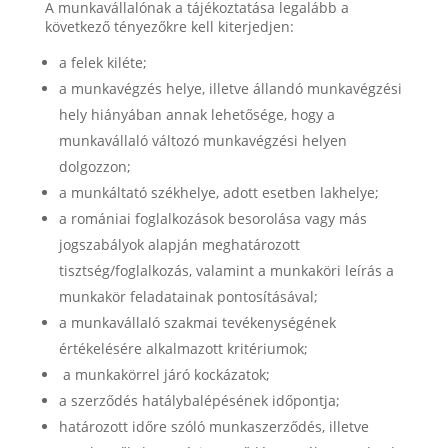
A munkavállalónak a tájékoztatása legalább a
következő tényezőkre kell kiterjedjen:
a felek kiléte;
a munkavégzés helye, illetve állandó munkavégzési
hely hiányában annak lehetősége, hogy a
munkavállaló változó munkavégzési helyen
dolgozzon;
a munkáltató székhelye, adott esetben lakhelye;
a romániai foglalkozások besorolása vagy más
jogszabályok alapján meghatározott
tisztség/foglalkozás, valamint a munkaköri leírás a
munkakör feladatainak pontosításával;
a munkavállaló szakmai tevékenységének
értékelésére alkalmazott kritériumok;
a munkakörrel járó kockázatok;
a szerződés hatálybalépésének időpontja;
határozott időre szóló munkaszerződés, illetve