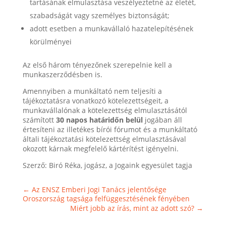
tartásának elmulasztása veszélyeztetné az életét,
szabadságát vagy személyes biztonságát;
adott esetben a munkavállaló hazatelepítésének
körülményei
Az első három tényezőnek szerepelnie kell a
munkaszerződésben is.
Amennyiben a munkáltató nem teljesíti a
tájékoztatásra vonatkozó kötelezettségeit, a
munkavállalónak a kötelezettség elmulasztásától
számított
30 napos határidőn belül
jogában áll
értesíteni az illetékes bírói fórumot és a munkáltató
általi tájékoztatási kötelezettség elmulasztásával
okozott kárnak megfelelő kártérítést igényelni.
Szerző: Biró Réka, jogász, a Jogaink egyesület tagja
←
Az ENSZ Emberi Jogi Tanács jelentősége
Oroszország tagsága felfüggesztésének fényében
Miért jobb az írás, mint az adott szó?
→