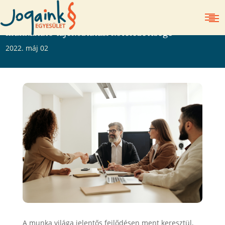
Átlátható és kiszámítható munkakörülmények, a
munkáltató tájékoztatási kötelezettsége
2022. máj 02
A munka világa jelentős fejlődésen ment keresztül,