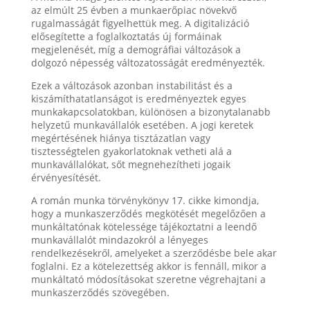
az elmúlt 25 évben a munkaerőpiac növekvő
rugalmasságát figyelhettük meg. A digitalizáció
elősegítette a foglalkoztatás új formáinak
megjelenését, míg a demográfiai változások a
dolgozó népesség változatosságát eredményezték.
Ezek a változások azonban instabilitást és a
kiszámíthatatlanságot is eredményeztek egyes
munkakapcsolatokban, különösen a bizonytalanabb
helyzetű munkavállalók esetében. A jogi keretek
megértésének hiánya tisztázatlan vagy
tisztességtelen gyakorlatoknak vetheti alá a
munkavállalókat, sőt megnehezítheti jogaik
érvényesítését.
A román munka törvénykönyv 17. cikke kimondja,
hogy a munkaszerződés megkötését megelőzően a
munkáltatónak kötelessége tájékoztatni a leendő
munkavállalót mindazokról a lényeges
rendelkezésekről, amelyeket a szerződésbe bele akar
foglalni. Ez a kötelezettség akkor is fennáll, mikor a
munkáltató módosításokat szeretne végrehajtani a
munkaszerződés szövegében.