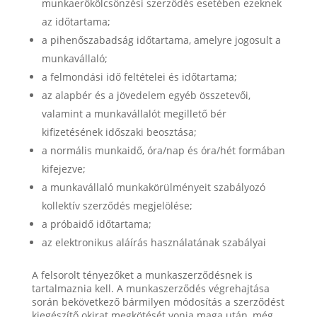
munkaerőkölcsönzési szerződés esetében ezeknek
az időtartama;
a pihenőszabadság időtartama, amelyre jogosult a
munkavállaló;
a felmondási idő feltételei és időtartama;
az alapbér és a jövedelem egyéb összetevői,
valamint a munkavállalót megillető bér
kifizetésének időszaki beosztása;
a normális munkaidő, óra/nap és óra/hét formában
kifejezve;
a munkavállaló munkakörülményeit szabályozó
kollektív szerződés megjelölése;
a próbaidő időtartama;
az elektronikus aláírás használatának szabályai
A felsorolt tényezőket a munkaszerződésnek is
tartalmaznia kell. A munkaszerződés végrehajtása
során bekövetkező bármilyen módosítás a szerződést
kiegészítő okirat megkötését vonja maga után, még