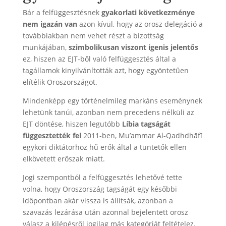
Bár a felfüggesztésnek
gyakorlati következménye
nem igazán van
azon kívül, hogy az orosz delegáció a
továbbiakban nem vehet részt a bizottság
munkájában,
szimbolikusan viszont igenis jelentős
ez, hiszen az EJT-ből való felfüggesztés által a
tagállamok kinyilvánították azt, hogy egyöntetűen
elítélik Oroszországot.
Mindenképp egy történelmileg markáns eseménynek
lehetünk tanúi, azonban nem precedens nélküli az
EJT döntése, hiszen legutóbb
Líbia tagságát
függesztették fel
2011-ben, Mu’ammar Al-Qadhdhāfī
egykori diktátorhoz hű erők által a tüntetők ellen
elkövetett erőszak miatt.
Jogi szempontból a felfüggesztés lehetővé tette
volna, hogy Oroszország tagságát egy későbbi
időpontban akár vissza is állítsák, azonban a
szavazás lezárása után azonnal bejelentett orosz
válasz a kilépésről jogilag más kategóriát feltételez.