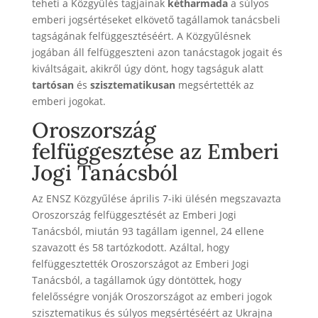
teheti a Közgyűlés tagjainak
kétharmada
a súlyos
emberi jogsértéseket elkövető tagállamok tanácsbeli
tagságának felfüggesztéséért. A Közgyűlésnek
jogában áll felfüggeszteni azon tanácstagok jogait és
kiváltságait, akikről úgy dönt, hogy tagságuk alatt
tartósan
és
szisztematikusan
megsértették az
emberi jogokat.
Oroszország
felfüggesztése az Emberi
Jogi Tanácsból
Az ENSZ Közgyűlése április 7-iki ülésén megszavazta
Oroszország felfüggesztését az Emberi Jogi
Tanácsból, miután 93 tagállam igennel, 24 ellene
szavazott és 58 tartózkodott. Azáltal, hogy
felfüggesztették Oroszországot az Emberi Jogi
Tanácsból, a tagállamok úgy döntöttek, hogy
felelősségre vonják Oroszországot az emberi jogok
szisztematikus és súlyos megsértéséért az Ukrajna