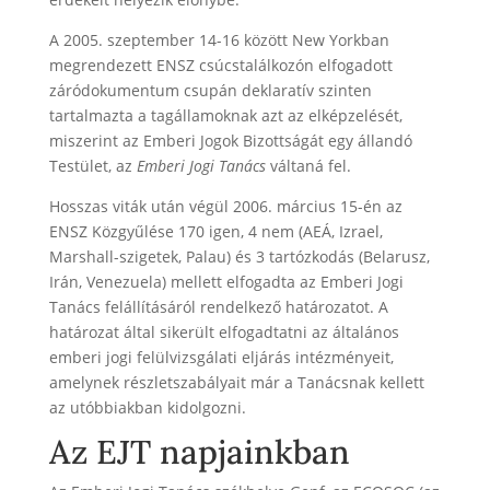
A 2005. szeptember 14-16 között New Yorkban
megrendezett ENSZ csúcstalálkozón elfogadott
záródokumentum csupán deklaratív szinten
tartalmazta a tagállamoknak azt az elképzelését,
miszerint az Emberi Jogok Bizottságát egy állandó
Testület, az
Emberi Jogi Tanács
váltaná fel.
Hosszas viták után végül 2006. március 15-én az
ENSZ Közgyűlése 170 igen, 4 nem (AEÁ, Izrael,
Marshall-szigetek, Palau) és 3 tartózkodás (Belarusz,
Irán, Venezuela) mellett elfogadta az Emberi Jogi
Tanács felállításáról rendelkező határozatot. A
határozat által sikerült elfogadtatni az általános
emberi jogi felülvizsgálati eljárás intézményeit,
amelynek részletszabályait már a Tanácsnak kellett
az utóbbiakban kidolgozni.
Az EJT napjainkban