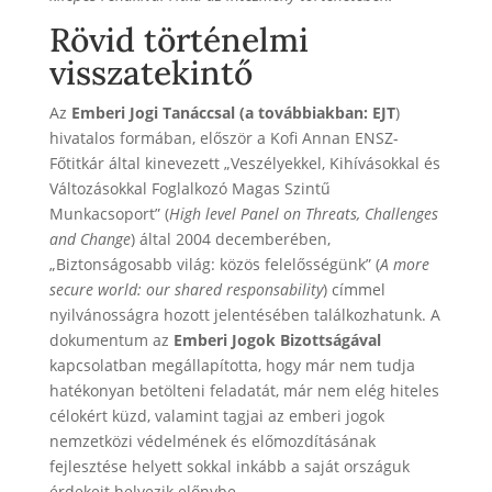
Rövid történelmi
visszatekintő
Az
Emberi Jogi Tanáccsal (a továbbiakban: EJT
)
hivatalos formában, először a Kofi Annan ENSZ-
Főtitkár által kinevezett „Veszélyekkel, Kihívásokkal és
Változásokkal Foglalkozó Magas Szintű
Munkacsoport” (
High level Panel on Threats, Challenges
and Change
) által 2004 decemberében,
„Biztonságosabb világ: közös felelősségünk” (
A more
secure world: our shared responsability
) címmel
nyilvánosságra hozott jelentésében találkozhatunk. A
dokumentum az
Emberi Jogok Bizottságával
kapcsolatban megállapította, hogy már nem tudja
hatékonyan betölteni feladatát, már nem elég hiteles
célokért küzd, valamint tagjai az emberi jogok
nemzetközi védelmének és előmozdításának
fejlesztése helyett sokkal inkább a saját országuk
érdekeit helyezik előnybe.