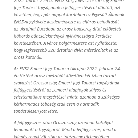
2022. április 7-én az ENSZ Közgyűlés Oroszország Emberi
Jogi Tanácsi tagságának a felfüggesztéséről döntött, azt
követően, hogy pár nappal korábban az Egyesült Államok
ENSZ-nagykövete kezdeményezte az eljárás beindítását,
az ukrajnai Bucsában az orosz hadsereg által elkövetett
háborús bűncselekmények nyilvánosságra kerülése
következtében. A város polgármestere azt nyilatkozta,
hogy legkevesebb 320 ártatlan civilt mészároltak le az
orosz katonák.
Az ENSZ Emberi Jogi Tanácsa Ukrajna 2022. február 24-
én történt orosz invázióját követően két ízben tartott
szavazást Oroszország Emberi Jogi Tanácsi tagságának
felfüggesztéséről az „emberi alapjogok súlyos és
szisztematikus megsértése” miatt, azonban a szükséges
kétharmados többség csak ezen a harmadik
tanácsülésen jött létre.
A felfüggesztés után Oroszország azonnali hatállyal
lemondott a tagságáról. Mind a felfüggesztés, mind a
kilépés rendkívül ritka az intézmény történetében.