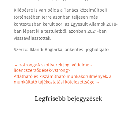
Kilépésre is van példa a Tanács közelmúltbeli
történetében (erre azonban teljesen más
kontextusban került sor: az Egyesült Államok 2018-
ban lépett ki a testületből, azonban 2021-ben
visszaválasztották.
Szerző: Iklandi Boglárka, önkéntes- joghallgató
←
<strong>A szoftverek jogi védelme -
licencszerződések</strong>
Átlátható és kiszámítható munkakörülmények, a
munkáltató tájékoztatási kötelezettsége
→
Legfrisebb bejegyzések