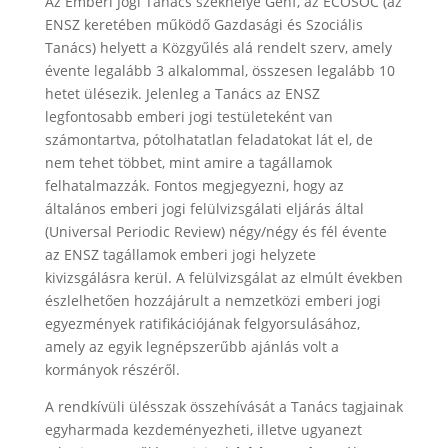
Az Emberi Jogi Tanács székhelye Genf, az ECOSOC (az
ENSZ keretében működő Gazdasági és Szociális
Tanács) helyett a Közgyűlés alá rendelt szerv, amely
évente legalább 3 alkalommal, összesen legalább 10
hetet ülésezik. Jelenleg a Tanács az ENSZ
legfontosabb emberi jogi testületeként van
számontartva, pótolhatatlan feladatokat lát el, de
nem tehet többet, mint amire a tagállamok
felhatalmazzák. Fontos megjegyezni, hogy az
általános emberi jogi felülvizsgálati eljárás által
(Universal Periodic Review) négy/négy és fél évente
az ENSZ tagállamok emberi jogi helyzete
kivizsgálásra kerül. A felülvizsgálat az elmúlt években
észlelhetően hozzájárult a nemzetközi emberi jogi
egyezmények ratifikációjának felgyorsulásához,
amely az egyik legnépszerűbb ajánlás volt a
kormányok részéről.
A rendkívüli ülésszak összehívását a Tanács tagjainak
egyharmada kezdeményezheti, illetve ugyanezt