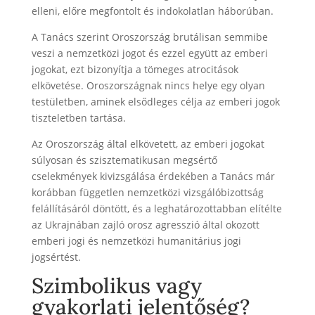
elleni, előre megfontolt és indokolatlan háborúban.
A Tanács szerint Oroszország brutálisan semmibe
veszi a nemzetközi jogot és ezzel együtt az emberi
jogokat, ezt bizonyítja a tömeges atrocitások
elkövetése. Oroszországnak nincs helye egy olyan
testületben, aminek elsődleges célja az emberi jogok
tiszteletben tartása.
Az Oroszország által elkövetett, az emberi jogokat
súlyosan és szisztematikusan megsértő
cselekmények kivizsgálása érdekében a Tanács már
korábban független nemzetközi vizsgálóbizottság
felállításáról döntött, és a leghatározottabban elítélte
az Ukrajnában zajló orosz agresszió által okozott
emberi jogi és nemzetközi humanitárius jogi
jogsértést.
Szimbolikus vagy
gyakorlati jelentőség?