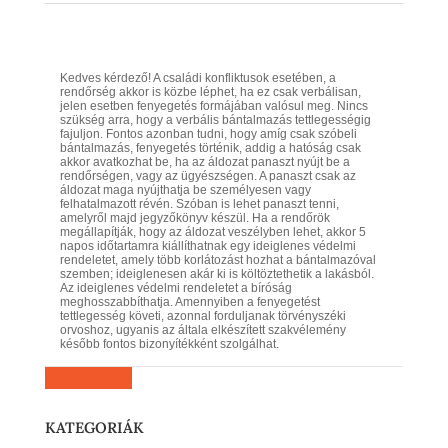
Kedves kérdező! A családi konfliktusok esetében, a
rendőrség akkor is közbe léphet, ha ez csak verbálisan,
jelen esetben fenyegetés formájában valósul meg. Nincs
szükség arra, hogy a verbális bántalmazás tettlegességig
fajuljon. Fontos azonban tudni, hogy amíg csak szóbeli
bántalmazás, fenyegetés történik, addig a hatóság csak
akkor avatkozhat be, ha az áldozat panaszt nyújt be a
rendőrségen, vagy az ügyészségen. A panaszt csak az
áldozat maga nyújthatja be személyesen vagy
felhatalmazott révén. Szóban is lehet panaszt tenni,
amelyről majd jegyzőkönyv készül. Ha a rendőrök
megállapítják, hogy az áldozat veszélyben lehet, akkor 5
napos időtartamra kiállíthatnak egy ideiglenes védelmi
rendeletet, amely több korlátozást hozhat a bántalmazóval
szemben; ideiglenesen akár ki is költöztethetik a lakásból.
Az ideiglenes védelmi rendeletet a bíróság
meghosszabbíthatja. Amennyiben a fenyegetést
tettlegesség követi, azonnal forduljanak törvényszéki
orvoshoz, ugyanis az általa elkészített szakvélemény
később fontos bizonyítékként szolgálhat.
Kérdezz most
KATEGORIÁK