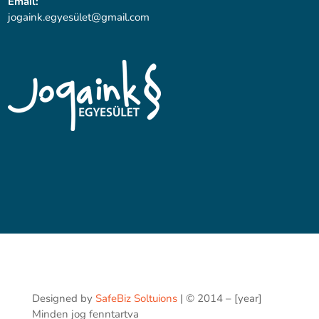
Email:
jogaink.egyesü
let@gmail.com
Designed by
SafeBiz Soltuions
| © 2014 – [year]
Minden jog fenntartva