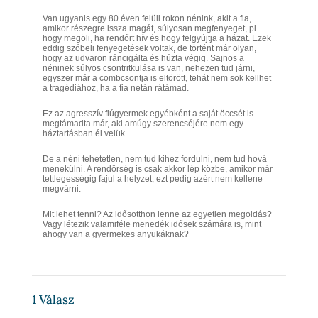
Van ugyanis egy 80 éven felüli rokon nénink, akit a fia,
amikor részegre issza magát, súlyosan megfenyeget, pl.
hogy megöli, ha rendőrt hív és hogy felgyújtja a házat. Ezek
eddig szóbeli fenyegetések voltak, de történt már olyan,
hogy az udvaron ráncigálta és húzta végig. Sajnos a
néninek súlyos csontritkulása is van, nehezen tud járni,
egyszer már a combcsontja is eltörött, tehát nem sok kellhet
a tragédiához, ha a fia netán rátámad.
Ez az agresszív fiúgyermek egyébként a saját öccsét is
megtámadta már, aki amúgy szerencséjére nem egy
háztartásban él velük.
De a néni tehetetlen, nem tud kihez fordulni, nem tud hová
menekülni. A rendőrség is csak akkor lép közbe, amikor már
tettlegességig fajul a helyzet, ezt pedig azért nem kellene
megvárni.
Mit lehet tenni? Az idősotthon lenne az egyetlen megoldás?
Vagy létezik valamiféle menedék idősek számára is, mint
ahogy van a gyermekes anyukáknak?
1
Válasz