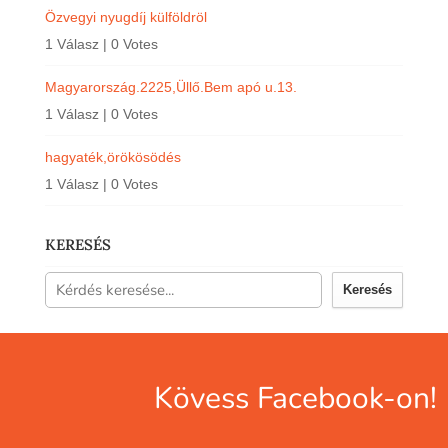
Özvegyi nyugdíj külföldröl
1 Válasz
|
0 Votes
Magyarország.2225,Üllő.Bem apó u.13.
1 Válasz
|
0 Votes
hagyaték,örökösödés
1 Válasz
|
0 Votes
KERESÉS
Keresés
Kövess Facebook-on!