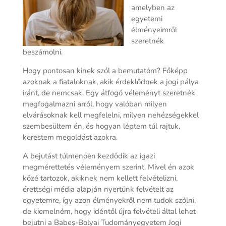
amelyben az
egyetemi
élményeimről
szeretnék
beszámolni.
Hogy pontosan kinek szól a bemutatóm? Főképp
azoknak a fiataloknak, akik érdeklődnek a jogi pálya
iránt, de nemcsak. Egy átfogó véleményt szeretnék
megfogalmazni arról, hogy valóban milyen
elvárásoknak kell megfelelni, milyen nehézségekkel
szembesültem én, és hogyan léptem túl rajtuk,
kerestem megoldást azokra.
A bejutást túlmenően kezdődik az igazi
megmérettetés véleményem szerint. Mivel én azok
közé tartozok, akiknek nem kellett felvételizni,
érettségi média alapján nyertünk felvételt az
egyetemre, így azon élményekről nem tudok szólni,
de kiemelném, hogy idéntől újra felvételi által lehet
bejutni a Babeș-Bolyai Tudományegyetem Jogi