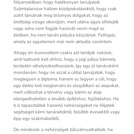
folyamatában, hogy hatékonyan tanuljatok.
Számtalanszor hallom középiskolásoktól, hogy csak
azért tanulnak meg bizonyos dolgokat, hogy az
érettségi vizsga sikerüljön, mert utána úgyis elfelejtik
vagy soha nem fogják hasznát venni majd az
életben, ha nem tanári pályára készülnek. Felfogás,
amely az egyetemen már nem aktuális szerintem.
Ahogy én észrevettem csakis azt tanítják nekünk,
amit tudnunk kell ahhoz, hogy a jogi pálya bármely
területén elhelyezkedhessünk, így egy jó tanácsként
mondanám, hogy ne azzal a céllal tanuljatok, hogy
meglegyen a diploma, hanem az legyen a cél, hogy
egy életre kell megtanulni és elsajátítani az alapokat,
mert változhat a törvény vagy bármi az alap
elengedhetetlen a tovább építéshez, fejlődéshez. Ha
ti is tapasztaltok hasonló nehézségeket ne féljetek
segítséget kérni tanáraitoktól, felsőbb évesektől vagy
épp egy szakmabelitől.
De mindezek a nehézségek túlszárnyalhatóak, ha