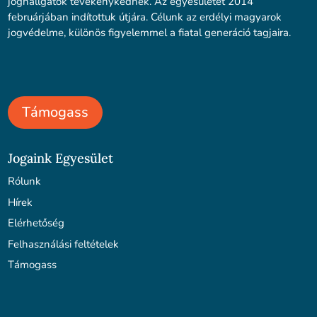
joghallgatók tevékenykednek. Az egyesületet 2014
februárjában indítottuk útjára. Célunk az erdélyi magyarok
jogvédelme, különös figyelemmel a fiatal generáció tagjaira.
Támogass
Jogaink Egyesület
Rólunk
Hírek
Elérhetőség
Felhasználási feltételek
Támogass