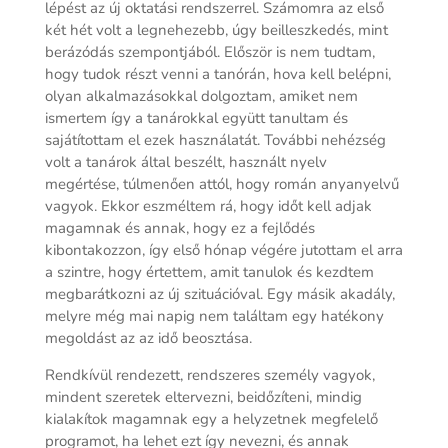
lépést az új oktatási rendszerrel. Számomra az első
két hét volt a legnehezebb, úgy beilleszkedés, mint
berázódás szempontjából. Először is nem tudtam,
hogy tudok részt venni a tanórán, hova kell belépni,
olyan alkalmazásokkal dolgoztam, amiket nem
ismertem így a tanárokkal együtt tanultam és
sajátítottam el ezek használatát. További nehézség
volt a tanárok által beszélt, használt nyelv
megértése, túlmenően attól, hogy román anyanyelvű
vagyok. Ekkor eszméltem rá, hogy időt kell adjak
magamnak és annak, hogy ez a fejlődés
kibontakozzon, így első hónap végére jutottam el arra
a szintre, hogy értettem, amit tanulok és kezdtem
megbarátkozni az új szituációval. Egy másik akadály,
melyre még mai napig nem találtam egy hatékony
megoldást az az idő beosztása.
Rendkívül rendezett, rendszeres személy vagyok,
mindent szeretek eltervezni, beidőzíteni, mindig
kialakítok magamnak egy a helyzetnek megfelelő
programot, ha lehet ezt így nevezni, és annak