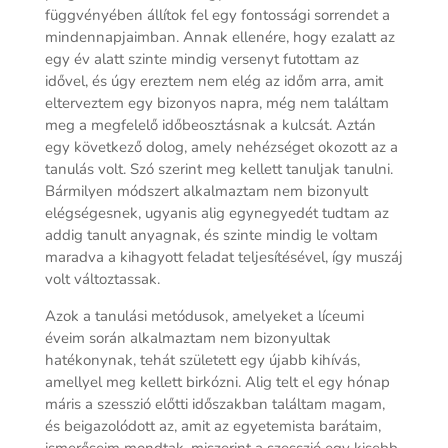
függvényében állítok fel egy fontossági sorrendet a
mindennapjaimban. Annak ellenére, hogy ezalatt az
egy év alatt szinte mindig versenyt futottam az
idővel, és úgy ereztem nem elég az időm arra, amit
elterveztem egy bizonyos napra, még nem találtam
meg a megfelelő időbeosztásnak a kulcsát. Aztán
egy következő dolog, amely nehézséget okozott az a
tanulás volt. Szó szerint meg kellett tanuljak tanulni.
Bármilyen módszert alkalmaztam nem bizonyult
elégségesnek, ugyanis alig egynegyedét tudtam az
addig tanult anyagnak, és szinte mindig le voltam
maradva a kihagyott feladat teljesítésével, így muszáj
volt változtassak.
Azok a tanulási metódusok, amelyeket a líceumi
éveim során alkalmaztam nem bizonyultak
hatékonynak, tehát született egy újabb kihívás,
amellyel meg kellett birkózni. Alig telt el egy hónap
máris a szesszió előtti időszakban találtam magam,
és beigazolódott az, amit az egyetemista barátaim,