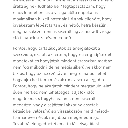
ismerőseim mondtak, miszerint a szesszió egy kisebb
érettséginek tudható be. Megtapasztaltam, hogy
nincs lehetetlen, és a vizsga előtti napokat is
maximálisan ki kell használni. Annak ellenére, hogy
igyekeztem lépést tartani, és hétről hétre készülni,
még ha sokszor nem is sikerült, úgyis maradt vizsga
előtti napokra is bőven teendő.
Fontos, hogy tartalékoljátok az energiátokat a
szesszióra, ezalatt azt értem, hogy ne engedjétek el
magatokat és hagyjatok mindent szesszióra mert az
nem fog működni, de ha mégis sikerülne akkor nem
biztos, hogy az hosszú távon meg is marad, lehet,
hogy újra kell tanulni és akkor az sem a legjobb.
Fontos, hogy ne akarjatok mindent megtanulni első
éven mert ez nem lehetséges, adjatok időt
magatoknak s hogyha valamit nem sikerült
megérteni vagy elsajátítani akkor ne essetek
kétségbe, valószínűleg visszaköszön majd másod-,
harmadéven és akkor jobban megérted majd.
Továbbá elengedhetetlen a tudás elsajátítási