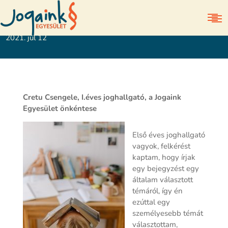
Egyetemi tapasztalatok első éves joghallgatóként
2021. júl 12
Cretu Csengele, I.éves joghallgató, a Jogaink
Egyesület önkéntese
Első éves joghallgató
vagyok, felkérést
kaptam, hogy írjak
egy bejegyzést egy
általam választott
témáról, így én
ezúttal egy
személyesebb témát
választottam,