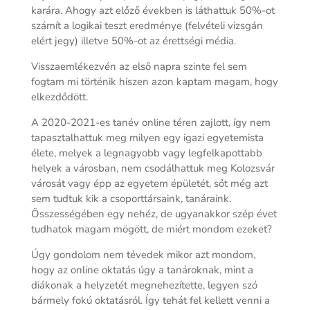
karára. Ahogy azt előző években is láthattuk 50%-ot
számít a logikai teszt eredménye (felvételi vizsgán
elért jegy) illetve 50%-ot az érettségi média.
Visszaemlékezvén az első napra szinte fel sem
fogtam mi történik hiszen azon kaptam magam, hogy
elkezdődött.
A 2020-2021-es tanév online téren zajlott, így nem
tapasztalhattuk meg milyen egy igazi egyetemista
élete, melyek a legnagyobb vagy legfelkapottabb
helyek a városban, nem csodálhattuk meg Kolozsvár
városát vagy épp az egyetem épületét, sőt még azt
sem tudtuk kik a csoporttársaink, tanáraink.
Összességében egy nehéz, de ugyanakkor szép évet
tudhatok magam mögött, de miért mondom ezeket?
Úgy gondolom nem tévedek mikor azt mondom,
hogy az online oktatás úgy a tanároknak, mint a
diákonak a helyzetét megnehezítette, legyen szó
bármely fokú oktatásról. Így tehát fel kellett venni a