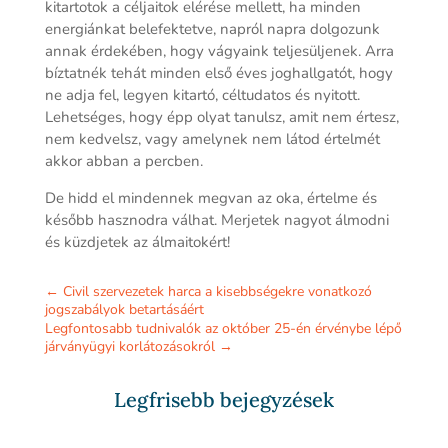
kitartotok a céljaitok elérése mellett, ha minden
energiánkat belefektetve, napról napra dolgozunk
annak érdekében, hogy vágyaink teljesüljenek. Arra
bíztatnék tehát minden első éves joghallgatót, hogy
ne adja fel, legyen kitartó, céltudatos és nyitott.
Lehetséges, hogy épp olyat tanulsz, amit nem értesz,
nem kedvelsz, vagy amelynek nem látod értelmét
akkor abban a percben.
De hidd el mindennek megvan az oka, értelme és
később hasznodra válhat. Merjetek nagyot álmodni
és küzdjetek az álmaitokért!
←
Civil szervezetek harca a kisebbségekre vonatkozó
jogszabályok betartásáért
Legfontosabb tudnivalók az október 25-én érvénybe lépő
járványügyi korlátozásokról
→
Legfrisebb bejegyzések