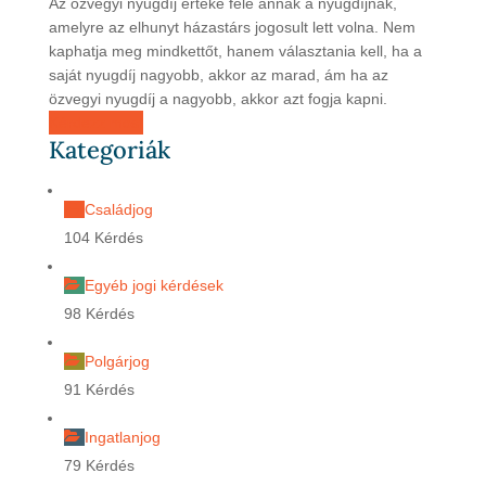
Az özvegyi nyugdíj értéke fele annak a nyugdíjnak,
amelyre az elhunyt házastárs jogosult lett volna. Nem
kaphatja meg mindkettőt, hanem választania kell, ha a
saját nyugdíj nagyobb, akkor az marad, ám ha az
özvegyi nyugdíj a nagyobb, akkor azt fogja kapni.
Kérdezz most
Kategoriák
Családjog
104 Kérdés
Egyéb jogi kérdések
98 Kérdés
Polgárjog
91 Kérdés
Ingatlanjog
79 Kérdés