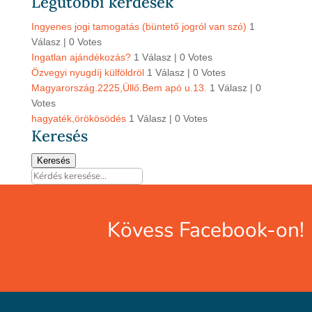
Legutóbbi kérdések
Ingyenes jogi tamogatás (büntető jogról van szó)
1
Válasz
|
0 Votes
Ingatlan ajándékozás?
1 Válasz
|
0 Votes
Özvegyi nyugdíj külföldröl
1 Válasz
|
0 Votes
Magyarország.2225,Üllő.Bem apó u.13.
1 Válasz
|
0
Votes
hagyaték,örökösödés
1 Válasz
|
0 Votes
Keresés
Keresés
Kövess Facebook-on!