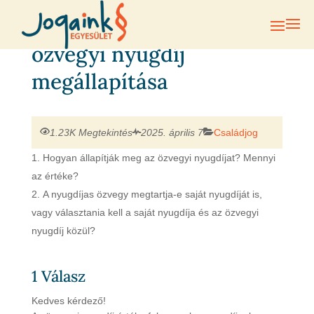
özvegyi nyugdíj
megállapítása
1.23K Megtekintés
2025. április 7
Családjog
Hogyan állapítják meg az özvegyi nyugdíjat? Mennyi
az értéke?
A nyugdíjas özvegy megtartja-e saját nyugdíját is,
vagy választania kell a saját nyugdíja és az özvegyi
nyugdíj közül?
1
Válasz
Kedves kérdező!