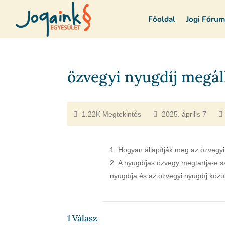
Főoldal
Jogi Fóru
özvegyi nyugdíj megál
1.22K Megtekintés
2025. április 7
Hogyan állapítják meg az özvegyi
A nyugdíjas özvegy megtartja-e saj
nyugdíja és az özvegyi nyugdíj közü
1
Válasz