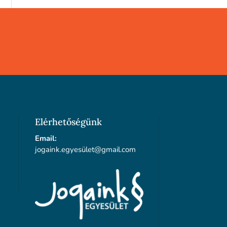
Elérhetőségünk
Email:
jogaink.egyesü
let@gmail.com