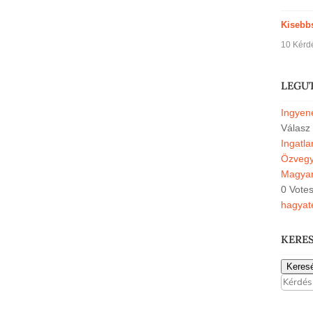
Kisebb
10 Kérd
LEGU
Ingyene
Válasz
Ingatl
Özvegyi
Magyar
0 Vote
hagyat
KERE
Keres