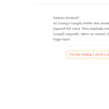
Kedves kérdező!
Az özvegyi nyugdíj értéke fele anna
jogosult lett volna. Nem kaphatja me
nyugdíj nagyobb, akkor az marad, á
fogja kapni.
You are viewing 1 out of 1 a