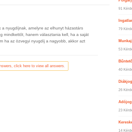
Polgár
91 Kérd
Ingatla
k a nyugdíjnak, amelyre az elhunyt házastárs
79 Kérd
g mindkettőt, hanem választania kell, ha a saját
Munkaj
m ha az özvegyi nyugdíj a nagyobb, akkor azt
53 Kérd
Bűntet
nswers, click here to view all answers.
40 Kérd
Diákjo
26 Kérd
Adójog
23 Kérd
Keresk
14 Kérd