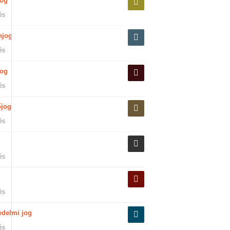
jog
és
njog
és
og
és
őjog
és
g
és
és
edelmi jog
és