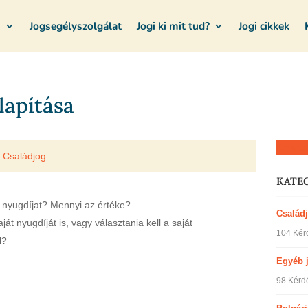
m
Jogsegélyszolgálat
Jogi ki mit tud?
Jogi cikkek
lapítása
Kérdez
Családjog
KATE
 nyugdíjat? Mennyi az értéke?
Család
át nyugdíját is, vagy választania kell a saját
104 Kér
l?
Egyéb 
98 Kérd