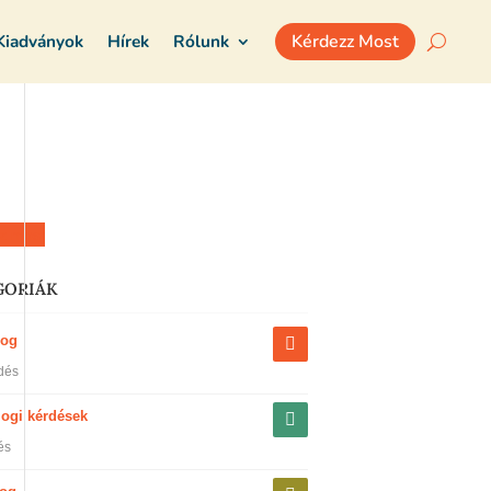
Kiadványok
Hírek
Rólunk
Kérdezz Most
z most
GORIÁK
jog
dés
jogi kérdések
és