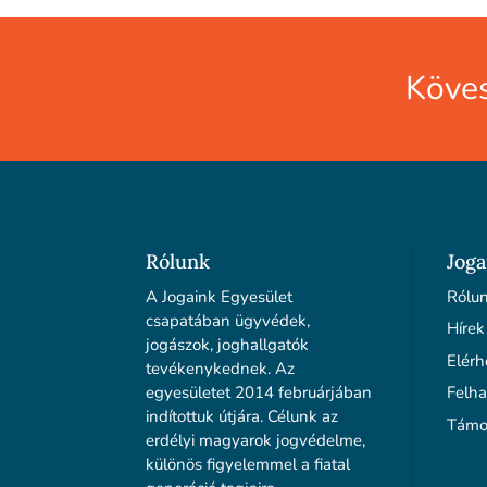
Köves
Rólunk
Joga
A Jogaink Egyesület
Rólu
csapatában ügyvédek,
Hírek
jogászok, joghallgatók
Elérh
tevékenykednek. Az
egyesületet 2014 februárjában
Felha
indítottuk útjára. Célunk az
Támo
erdélyi magyarok jogvédelme,
különös figyelemmel a fiatal