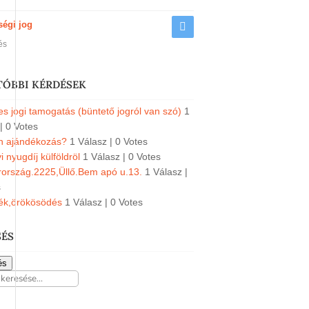
ségi jog
és
TÓBBI KÉRDÉSEK
s jogi tamogatás (büntető jogról van szó)
1
|
0 Votes
an ajándékozás?
1 Válasz
|
0 Votes
 nyugdíj külföldröl
1 Válasz
|
0 Votes
ország.2225,Üllő.Bem apó u.13.
1 Válasz
|
s
ék,örökösödés
1 Válasz
|
0 Votes
SÉS
és