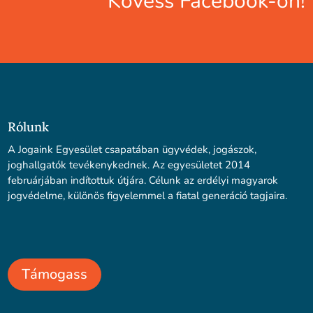
Kövess Facebook-on!
Rólunk
A Jogaink Egyesület csapatában ügyvédek, jogászok,
joghallgatók tevékenykednek. Az egyesületet 2014
februárjában indítottuk útjára. Célunk az erdélyi magyarok
jogvédelme, különös figyelemmel a fiatal generáció tagjaira.
Támogass