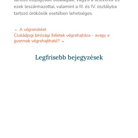
ezek leszármazottai, valamint a III. és IV. osztályba
tartozó örökösök esetében lehetséges.
←
A végrendelet
Családjogi bírósági ítéletek végrehajtása – avagy a
gyermek végrehajtható?
→
Legfrisebb bejegyzések