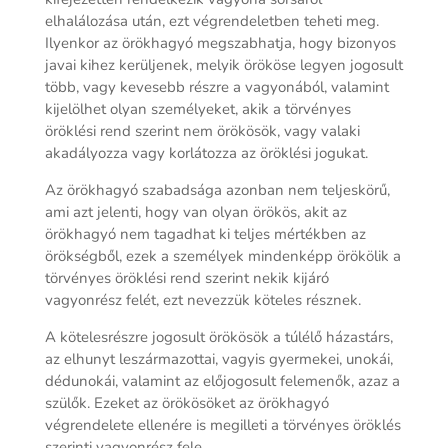
elhalálozása után, ezt végrendeletben teheti meg.
Ilyenkor az örökhagyó megszabhatja, hogy bizonyos
javai kihez kerüljenek, melyik örököse legyen jogosult
több, vagy kevesebb részre a vagyonából, valamint
kijelölhet olyan személyeket, akik a törvényes
öröklési rend szerint nem örökösök, vagy valaki
akadályozza vagy korlátozza az öröklési jogukat.
Az örökhagyó szabadsága azonban nem teljeskörű,
ami azt jelenti, hogy van olyan örökös, akit az
örökhagyó nem tagadhat ki teljes mértékben az
örökségből, ezek a személyek mindenképp örökölik a
törvényes öröklési rend szerint nekik kijáró
vagyonrész felét, ezt nevezzük köteles résznek.
A kötelesrészre jogosult örökösök a túlélő házastárs,
az elhunyt leszármazottai, vagyis gyermekei, unokái,
dédunokái, valamint az előjogosult felemenők, azaz a
szülők. Ezeket az örökösöket az örökhagyó
végrendelete ellenére is megilleti a törvényes öröklés
szerinti vagyonrész fele.