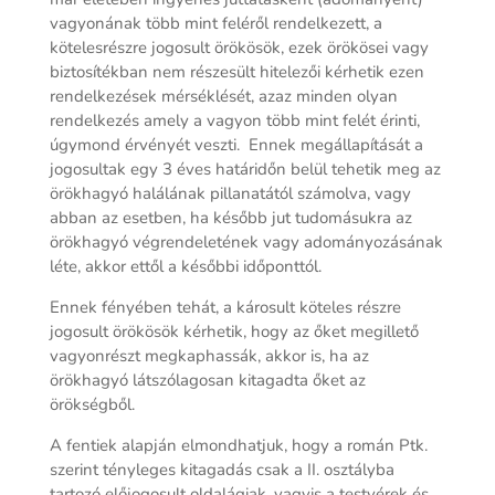
vagyonának több mint feléről rendelkezett, a
kötelesrészre jogosult örökösök, ezek örökösei vagy
biztosítékban nem részesült hitelezői kérhetik ezen
rendelkezések mérséklését, azaz minden olyan
rendelkezés amely a vagyon több mint felét érinti,
úgymond érvényét veszti. Ennek megállapítását a
jogosultak egy 3 éves határidőn belül tehetik meg az
örökhagyó halálának pillanatától számolva, vagy
abban az esetben, ha később jut tudomásukra az
örökhagyó végrendeletének vagy adományozásának
léte, akkor ettől a későbbi időponttól.
Ennek fényében tehát, a károsult köteles részre
jogosult örökösök kérhetik, hogy az őket megillető
vagyonrészt megkaphassák, akkor is, ha az
örökhagyó látszólagosan kitagadta őket az
örökségből.
A fentiek alapján elmondhatjuk, hogy a román Ptk.
szerint tényleges kitagadás csak a II. osztályba
tartozó előjogosult oldalágiak, vagyis a testvérek és