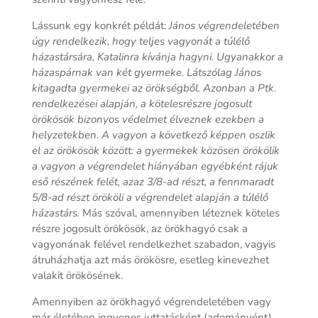
Lássunk egy konkrét példát:
János végrendeletében
úgy rendelkezik, hogy teljes vagyonát a túlélő
házastársára, Katalinra kívánja hagyni. Ugyanakkor a
házaspárnak van két gyermeke. Látszólag János
kitagadta gyermekei az örökségből. Azonban a Ptk.
rendelkezései alapján, a kötelesrészre jogosult
örökösök bizonyos védelmet élveznek ezekben a
helyzetekben. A vagyon a következő képpen oszlik
el az örökösök között: a gyermekek közösen örökölik
a vagyon a végrendelet hiányában egyébként rájuk
eső részének felét, azaz 3/8-ad részt, a fennmaradt
5/8-ad részt örököli a végrendelet alapján a túlélő
házastárs.
Más szóval, amennyiben léteznek köteles
részre jogosult örökösök, az örökhagyó csak a
vagyonának felével rendelkezhet szabadon, vagyis
átruházhatja azt más örökösre, esetleg kinevezhet
valakit örökösének.
Amennyiben az örökhagyó végrendeletében vagy
már életében ingyenes juttatásként (adományént)