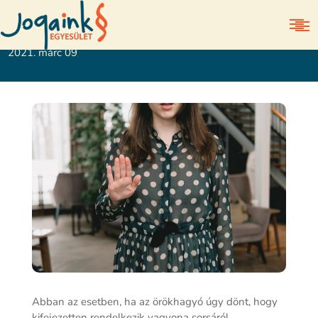
Köteles rész, avagy kitagadhatnak az örökségből?
2021. márc 09
Abban az esetben, ha az örökhagyó úgy dönt, hogy
kifejezetten rendelkezik vagyona sorsáról